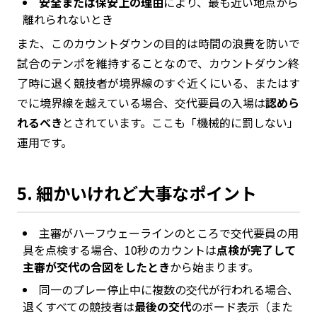
安全または保安上の理由
により、最も近い地点から
離れられないとき
また、このカウントダウンの目的は時間の浪費を防いで
試合のテンポを維持することなので、カウントダウン終
了時に退く競技者が境界線のすぐ近くにいる、またはす
でに境界線を越えている場合、交代要員の入場は
認めら
れるべき
とされています。ここも「機械的に罰しない」
運用です。
5. 細かいけれど大事なポイント
主審がハーフウェーラインのところで交代要員の用
具を点検する場合、10秒のカウントは
点検が完了して
主審が交代の合図をしたとき
から始まります。
同一のプレー停止中に複数の交代が行われる場合、
退くすべての競技者は
最後の交代
のボード表示（また