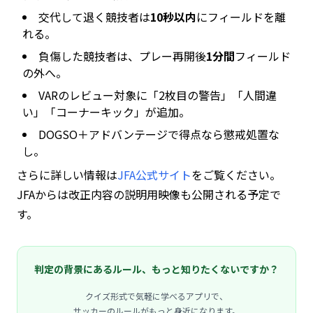
交代して退く競技者は
10秒以内
にフィールドを離
れる。
負傷した競技者は、プレー再開後
1分間
フィールド
の外へ。
VARのレビュー対象に「2枚目の警告」「人間違
い」「コーナーキック」が追加。
DOGSO＋アドバンテージで得点なら懲戒処置な
し。
さらに詳しい情報は
JFA公式サイト
をご覧ください。
JFAからは改正内容の説明用映像も公開される予定で
す。
判定の背景にあるルール、もっと知りたくないですか？
クイズ形式で気軽に学べるアプリで、
サッカーのルールがもっと身近になります。