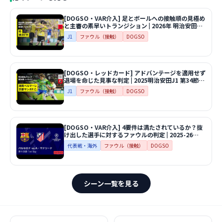
[DOGSO・VAR介入] 足とボールへの接触順の見極め
と主審の素早いトランジション | 2026年 明治安田J1
百年構想リーグ 地域リーグラウンドEAST 第9節 柏
J1
ファウル（接触）
DOGSO
レイソルvs横浜F・マリノス
[DOGSO・レッドカード] アドバンテージを適用せず
退場を命じた見事な判定 | 2025明治安田J1 第34節
湘南ベルマーレvs京都サンガF.C.
J1
ファウル（接触）
DOGSO
[DOGSO・VAR介入] 4要件は満たされているか？抜
け出した選手に対するファウルの判定 | 2025-26
UEFAチャンピオンズリーグ 準々決勝 1st leg バルセ
代表戦・海外
ファウル（接触）
DOGSO
ロナvsアトレティコ・マドリード
シーン一覧を見る