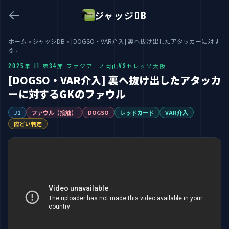
ジャッジDB
ホーム
»
ジャッジDB
»
[DOGSO・VAR介入] 裏へ抜け出したアタッカーに対す
る...
2025年 J1 第34節 ファジアーノ岡山VSセレッソ大阪
[DOGSO・VAR介入] 裏へ抜け出したアタッカ
ーに対するGKのファウル
J1
ファウル（接触）
DOGSO
レッドカード
VAR介入
際どい判定