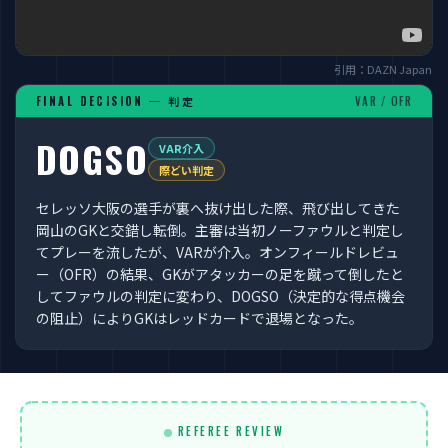
引用：DAZN Japan
FINAL DECISION ─ 判定
VAR / OFR
DOGSO
VAR介入
際どい判定
セレッソ大阪の選手が裏へ抜け出した際、飛び出してきた
岡山のGKと交錯し転倒。主審は当初ノーファウルと判定し
てプレーを流したが、VARが介入。オンフィールドレビュ
ー（OFR）の結果、GKがアタッカーの足を蹴って倒したと
してファウルの判定に変わり、DOGSO（決定的な得点機会
の阻止）によりGKはレッドカードで退場となった。
REFEREE REVIEW