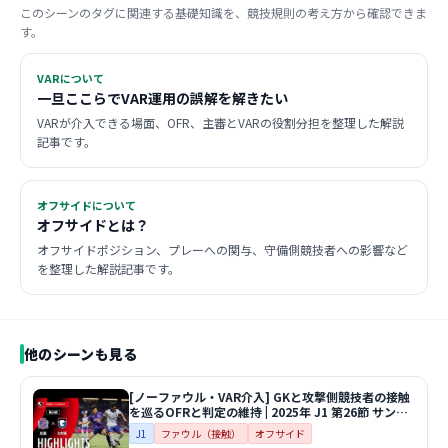
このシーンのタグに関連する基礎知識を、競技規則の考え方から確認できま
す。
VARについて
一旦ここらでVAR運用の誤解を解きたい
VARが介入できる場面、OFR、主審とVARの役割分担を整理した解説
記事です。
オフサイドについて
オフサイドとは？
オフサイドポジション、プレーへの関与、守備側競技者への影響など
を整理した解説記事です。
他のシーンも見る
[ノーファウル・VAR介入] GKと攻撃側競技者の接触
を巡るOFRと判定の維持 | 2025年 J1 第26節 サンフ
レッチェ広島vsガンバ大阪
J1
ファウル（接触）
オフサイド