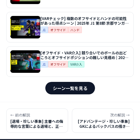
[VARチェック] 複数のオフサイドとハンドの可能性
があった得点シーン | 2025年 J1 第8節 京都サンガ
F.C.vs柏レイソル
J1
オフサイド
ハンド
[オフサイド・VAR介入] 競り合いでのボールの出ど
ころとオフサイドポジションの難しい見極め | 2026
年 明治安田J1百年構想リーグ 地域リーグラウンド
J1
オフサイド
VAR介入
EAST 第7節 東京ヴェルディvs川崎フロンターレ
シーン一覧を見る
← 前の解説
次の解説 →
[退場・珍しい事象] 主審への侮
[アドバンテージ・珍しい事象]
辱的な言葉による退場と、正し
GKによるバックパスの掻き出
い再開方法 | ラ・リーガ 25/26
しと、見事なアドバンテージ適
第26節 レアル・マドリードvs
用 | コパ・デル・レイ 25/26 準