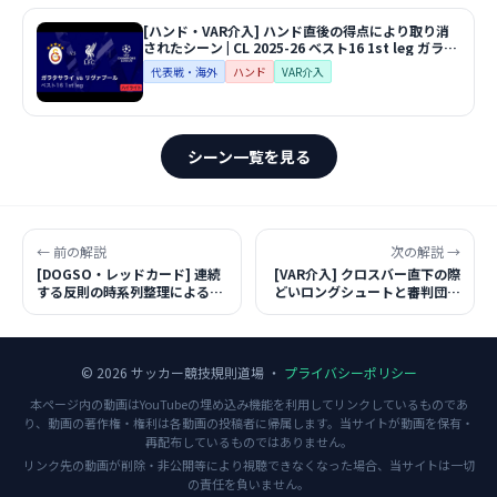
[ハンド・VAR介入] ハンド直後の得点により取り消
されたシーン | CL 2025-26 ベスト16 1st leg ガラタ
サライvsリヴァプール
代表戦・海外
ハンド
VAR介入
シーン一覧を見る
← 前の解説
次の解説 →
[DOGSO・レッドカード] 連続
[VAR介入] クロスバー直下の際
する反則の時系列整理によるゴ
どいロングシュートと審判団と
ール取り消しと退場判定 | プレ
しての鉄則 | 2026年 明治安田
ミアリーグ25/26 第25節 リヴ
J1百年構想リーグ 地域リーグ
ァプールvsマンチェスター・C
ラウンドEAST 第8節 柏レイソ
ルvs水戸ホーリーホック
© 2026 サッカー競技規則道場 ・
プライバシーポリシー
本ページ内の動画はYouTubeの埋め込み機能を利用してリンクしているものであ
り、動画の著作権・権利は各動画の投稿者に帰属します。当サイトが動画を保有・
再配布しているものではありません。
リンク先の動画が削除・非公開等により視聴できなくなった場合、当サイトは一切
の責任を負いません。