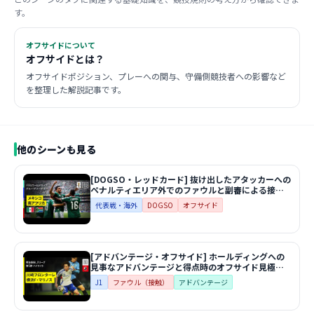
す。
オフサイドについて
オフサイドとは？
オフサイドポジション、プレーへの関与、守備側競技者への影響など
を整理した解説記事です。
他のシーンも見る
[DOGSO・レッドカード] 抜け出したアタッカーへの
ペナルティエリア外でのファウルと副審による接触
地点のサポート | FIFAワールドカップ2026 グループ
代表戦・海外
DOGSO
オフサイド
A第1節 メキシコ×南アフリカ
[アドバンテージ・オフサイド] ホールディングへの
見事なアドバンテージと得点時のオフサイド見極め |
2025年 J1 第5節 川崎フロンターレvs横浜F・マリノ
J1
ファウル（接触）
アドバンテージ
ス